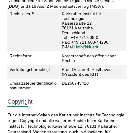
Diensteanbieter im Sinne von §5 Digitale Dienste Gesetz
(DDG) und §18 Abs. 2 Medienstaatsvertrag (MStV):
Rechtlicher Sitz:
Karlsruher Institut für
Technologie
Kaiserstraße 12
76131 Karlsruhe
Deutschland
Tel.: +49 721 608-0
Fax: +49 721 608-44290
E-Mail:
info@kit.edu
Rechtsform:
Körperschaft des öffentlichen
Rechts
Vertretungsberechtigt:
Prof. Dr. Jan S. Hesthaven
(Präsident des KIT)
Umsatzsteueridentifikatio
DE266749428
nsnummer:
Copyright
Für die Internet-Seiten des Karlsruher Instituts für Technologie
liegen Copyright und alle weiteren Rechte beim Karlsruher
Institut für Technologie, Kaiserstraße 12, 76131 Karlsruhe,
Deutschland. Weiterverbreitung, auch in Auszügen, für